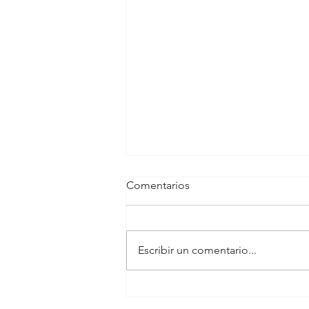
Comentarios
Escribir un comentario...
Obesidad en ex deportistas
de élite