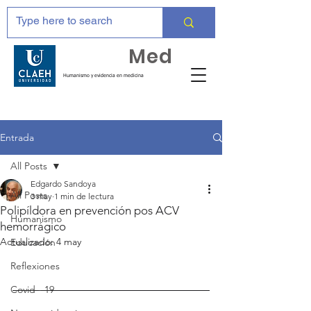
Huma
Med
Humanismo y evidencia en medicina
Entrada
All Posts
Edgardo Sandoya
All Posts
3 may
1 min de lectura
Polipíldora en prevención pos ACV
Humanismo
hemorrágico
Actualizado:
4 may
Educación
Reflexiones
Covid - 19