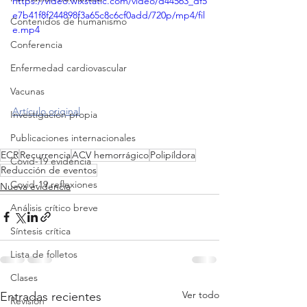
https://video.wixstatic.com/video/d44563_df5
e7b41f8f244898f3a65c8c6cf0add/720p/mp4/fil
Contenidos de humanismo
e.mp4
Conferencia
Enfermedad cardiovascular
Vacunas
Artículo original
Investigacion propia
Publicaciones internacionales
ECR
Recurrencia
ACV hemorrágico
Polipíldora
Covid-19 evidencia
Reducción de eventos
Covid-19 reflexiones
Nueva evidencia
Análisis crítico breve
Síntesis crítica
Lista de folletos
Clases
Ver todo
Entradas recientes
Revisión