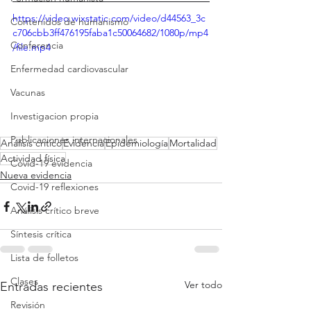
https://video.wixstatic.com/video/d44563_3c
Contenidos de humanismo
c706cbb3ff476195faba1c50064682/1080p/mp4
Conferencia
/file.mp4
Enfermedad cardiovascular
Vacunas
Investigacion propia
Publicaciones internacionales
Análisis crítico
Evidencia
Epidemiología
Mortalidad
Actividad física
Covid-19 evidencia
Nueva evidencia
Covid-19 reflexiones
Análisis crítico breve
Síntesis crítica
Lista de folletos
Clases
Ver todo
Entradas recientes
Revisión