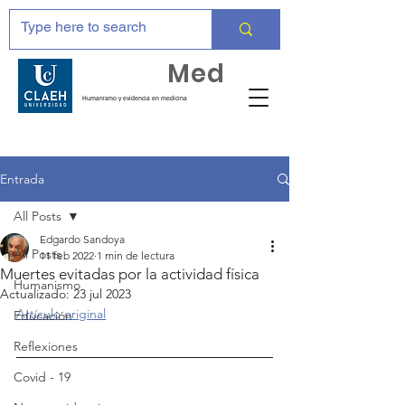
Huma
Med
Humanismo y evidencia en medicina
Entrada
All Posts
Edgardo Sandoya
All Posts
11 feb 2022
1 min de lectura
Muertes evitadas por la actividad física
Humanismo
Actualizado:
23 jul 2023
Artículo original
Educación
Reflexiones
Covid - 19