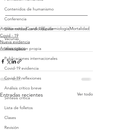
Contenidos de humanismo
Conferencia
Análisis crítico
Covid-19
Epidemiología
Mortalidad
Enfermedad cardiovascular
Covid - 19
Vacunas
Nueva evidencia
Análisis crítico
Investigacion propia
Publicaciones internacionales
Covid-19 evidencia
Covid-19 reflexiones
Análisis crítico breve
Ver todo
Entradas recientes
Síntesis crítica
Lista de folletos
Clases
Revisión