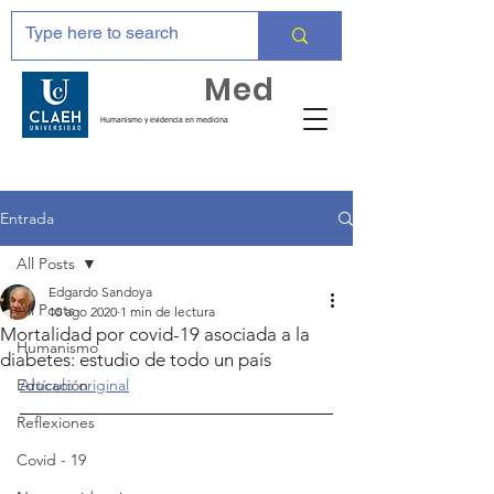
Huma
Med
Humanismo y evidencia en medicina
Entrada
All Posts
Edgardo Sandoya
All Posts
10 ago 2020
1 min de lectura
Mortalidad por covid-19 asociada a la
Humanismo
diabetes: estudio de todo un país
Educación
Artículo original
Reflexiones
Covid - 19