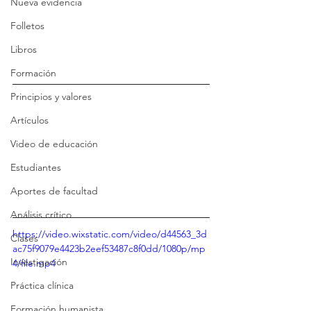
Nueva evidencia
Folletos
Libros
Formación
Principios y valores
Artículos
Video de educación
Estudiantes
Aportes de facultad
Análisis crítico
https://video.wixstatic.com/video/d44563_3d
Clases
ac75f9079e4423b2eef53487c8f0dd/1080p/mp
Investigación
4/file.mp4
Práctica clínica
Formación humanista