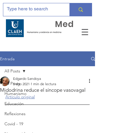
Huma
Med
Humanismo y evidencia en medicina
Entrada
All Posts
Edgardo Sandoya
All Posts
5 ago 2021
1 min de lectura
Midodrina reduce el síncope vasovagal
Humanismo
Artículo original
Educación
Reflexiones
Covid - 19