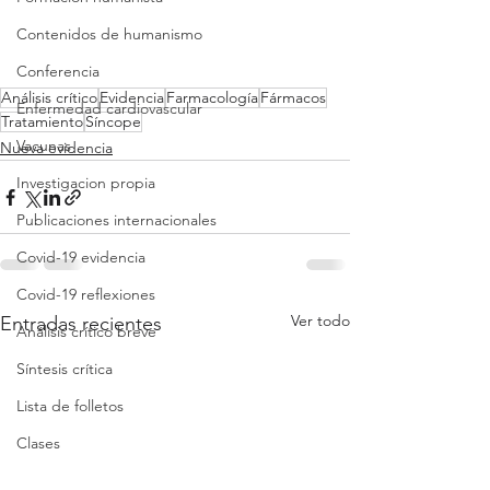
Contenidos de humanismo
Conferencia
Análisis crítico
Evidencia
Farmacología
Fármacos
Enfermedad cardiovascular
Tratamiento
Síncope
Vacunas
Nueva evidencia
Investigacion propia
Publicaciones internacionales
Covid-19 evidencia
Covid-19 reflexiones
Ver todo
Entradas recientes
Análisis crítico breve
Síntesis crítica
Lista de folletos
Clases
Revisión