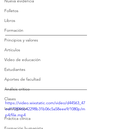
Nueva evidencia
Folletos
Libros
Formación
Principios y valores
Artículos
Video de educación
Estudiantes
Aportes de facultad
Análisis crítico
Clases
https://video.wixstatic.com/video/d44563_47
Investigación
ed172f096b42298b31b06c5a58eee9/1080p/m
p4/file.mp4
Práctica clínica
Formación humanista