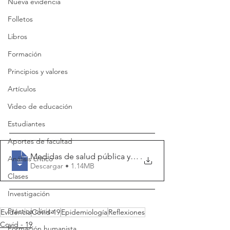
Nueva evidencia
Folletos
Libros
Formación
Principios y valores
Artículos
Video de educación
Estudiantes
Aportes de facultad
Medidas de salud pública y el número d
.
Análisis crítico
Descargar • 1.14MB
Clases
Investigación
Práctica clínica
Evidencia
Covid-19
Epidemiología
Reflexiones
Covid - 19
Formación humanista