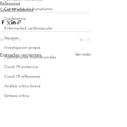
Reflexiones
Contenidos de humanismo
Covid-19 evidencia
Conferencia
Enfermedad cardiovascular
Vacunas
Investigacion propia
Ver todo
Entradas recientes
Publicaciones internacionales
Covid-19 evidencia
Covid-19 reflexiones
Análisis crítico breve
Síntesis crítica
Lista de folletos
Clases
Revisión