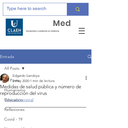
Huma
Med
Humanismo y evidencia en medicina
Entrada
All Posts
Edgardo Sandoya
All Posts
2 may 2020
1 min de lectura
Medidas de salud pública y número de
Humanismo
reproducción del virus
Educación
Artículo original
Reflexiones
Covid - 19