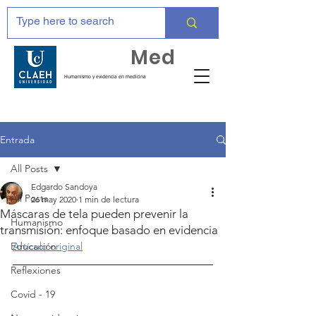
Huma
Med
Humanismo y evidencia en medicina
Entrada
All Posts
Edgardo Sandoya
All Posts
26 may 2020
1 min de lectura
Máscaras de tela pueden prevenir la
Humanismo
transmisión: enfoque basado en evidencia
Educación
Artículo original
Reflexiones
Covid - 19