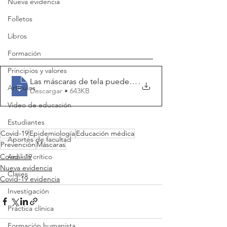
Nueva evidencia
Folletos
Libros
Formación
Principios y valores
Las máscaras de tela pueden prevenir la
.
Artículos
Descargar • 643KB
Video de educación
Estudiantes
Covid-19
Epidemiología
Educación médica
Aportes de facultad
Prevención
Máscaras
Covid - 19
Análisis crítico
Nueva evidencia
Clases
Covid-19 evidencia
Investigación
Práctica clínica
Formación humanista