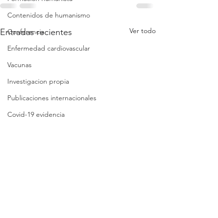
Contenidos de humanismo
Ver todo
Entradas recientes
Conferencia
Enfermedad cardiovascular
Vacunas
Investigacion propia
Publicaciones internacionales
Covid-19 evidencia
Covid-19 reflexiones
Análisis crítico breve
Síntesis crítica
Lista de folletos
Clases
Revisión