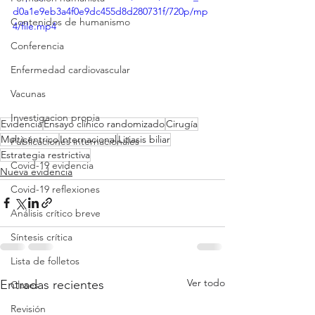
d0a1e9eb3a4f0e9dc455d8d280731f/720p/mp
Contenidos de humanismo
4/file.mp4
Conferencia
Enfermedad cardiovascular
Vacunas
Investigacion propia
Evidencia
Ensayo clínico randomizado
Cirugía
Multicéntrico
Internacional
Litiasis biliar
Publicaciones internacionales
Estrategia restrictiva
Covid-19 evidencia
Nueva evidencia
Covid-19 reflexiones
Análisis crítico breve
Síntesis crítica
Lista de folletos
Ver todo
Entradas recientes
Clases
Revisión