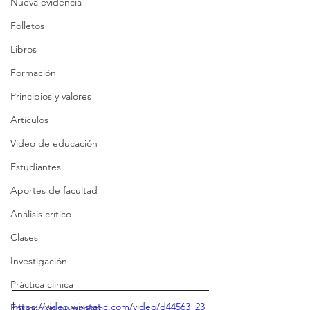
Nueva evidencia
Folletos
Libros
Formación
Principios y valores
Artículos
Video de educación
Estudiantes
Aportes de facultad
Análisis crítico
Clases
Investigación
Práctica clínica
https://video.wixstatic.com/video/d44563_23
Formación humanista