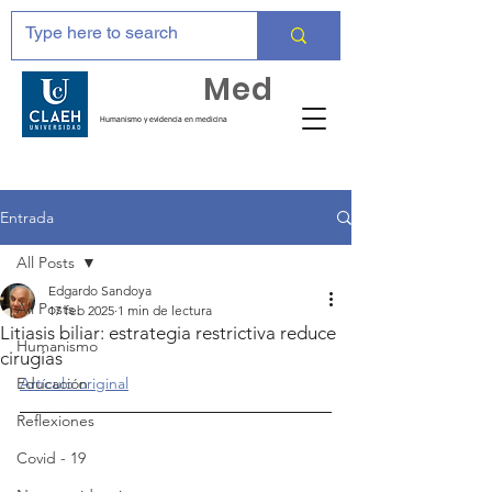
Huma
Med
Humanismo y evidencia en medicina
Entrada
All Posts
Edgardo Sandoya
All Posts
17 feb 2025
1 min de lectura
Litiasis biliar: estrategia restrictiva reduce
Humanismo
cirugías
Educación
Artículo original
Reflexiones
Covid - 19