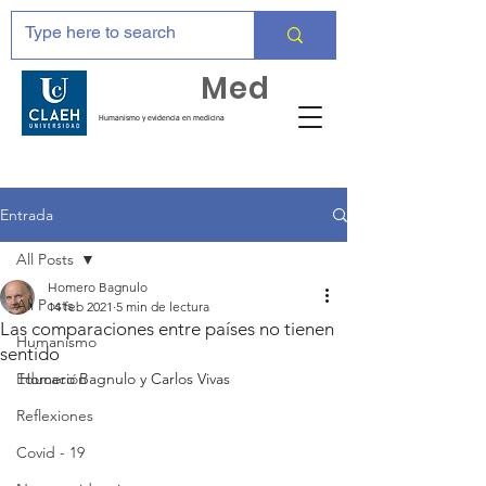
Huma
Med
Humanismo y evidencia en medicina
Entrada
All Posts
Homero Bagnulo
All Posts
14 feb 2021
5 min de lectura
Las comparaciones entre países no tienen
Humanismo
sentido
Educación
Homero Bagnulo y Carlos Vivas
Reflexiones
Covid - 19