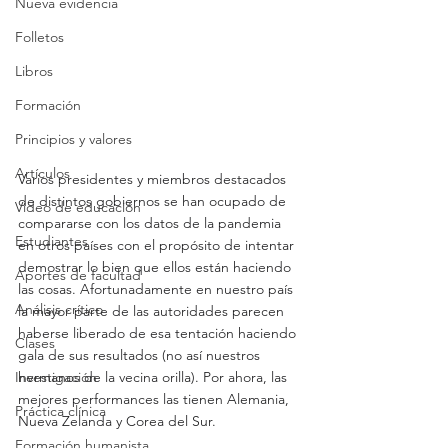
Nueva evidencia
Folletos
Libros
Formación
Principios y valores
Artículos
Varios presidentes y miembros destacados 
de distintos gobiernos se han ocupado de 
Video de educación
compararse con los datos de la pandemia 
Estudiantes
en otros países con el propósito de intentar 
demostrar lo bien que ellos están haciendo 
Aportes de facultad
las cosas. Afortunadamente en nuestro país 
Análisis crítico
la mayor parte de las autoridades parecen 
haberse liberado de esa tentación haciendo 
Clases
gala de sus resultados (no así nuestros 
hermanos de la vecina orilla). Por ahora, las 
Investigación
mejores performances las tienen Alemania, 
Práctica clínica
Nueva Zelanda y Corea del Sur.
Formación humanista