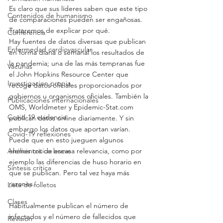
Es claro que sus líderes saben que este tipo 
Contenidos de humanismo
de comparaciones pueden ser engañosas. 
Trataremos de explicar por qué.
Conferencia
Hay fuentes de datos diversas que publican 
Enfermedad cardiovascular
en forma diaria o semanal los resultados de 
la pandemia; una de las más tempranas fue 
Vacunas
el John Hopkins Resource Center que 
Investigacion propia
recoge datos oficiales proporcionados por 
gobiernos u organismos oficiales. También la 
Publicaciones internacionales
OMS, Worldmeter y Epidemic-Stat.com 
Covid-19 evidencia
publican datos online diariamente. Y sin 
embargo los datos que aportan varían. 
Covid-19 reflexiones
Puede que en esto jueguen algunos 
elementos de escasa relevancia, como por 
Análisis crítico breve
ejemplo las diferencias de huso horario en 
Síntesis crítica
que se publican. Pero tal vez haya más 
razones.
Lista de folletos
Clases
Habitualmente publican el número de 
infectados y el número de fallecidos que 
Revisión