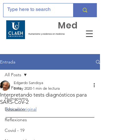
Huma
Med
Humanismo y evidencia en medicina
Entrada
All Posts
Edgardo Sandoya
All Posts
8 may 2020
1 min de lectura
Interpretando tests diagnósticos para
Humanismo
SARS-CoV-2
Educación
Artículo original
Reflexiones
Covid - 19