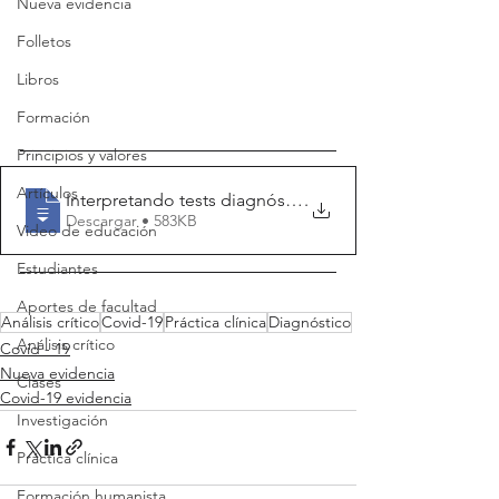
Nueva evidencia
Folletos
Libros
Formación
Principios y valores
Artículos
Interpretando tests diagnósticos para S
.
Descargar • 583KB
Video de educación
Estudiantes
Aportes de facultad
Análisis crítico
Covid-19
Práctica clínica
Diagnóstico
Análisis crítico
Covid - 19
Nueva evidencia
Clases
Covid-19 evidencia
Investigación
Práctica clínica
Formación humanista