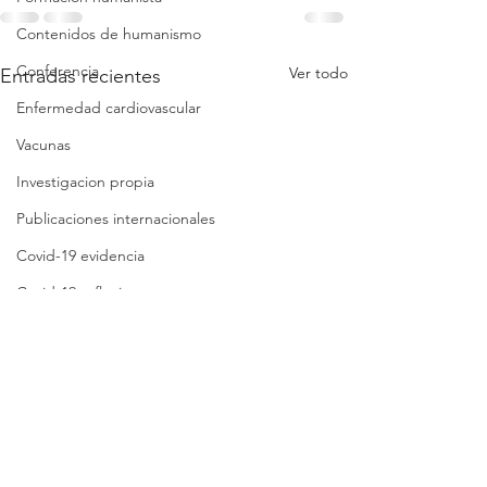
Contenidos de humanismo
Conferencia
Ver todo
Entradas recientes
Enfermedad cardiovascular
Vacunas
Investigacion propia
Publicaciones internacionales
Covid-19 evidencia
Covid-19 reflexiones
Análisis crítico breve
Síntesis crítica
Lista de folletos
Clases
Revisión