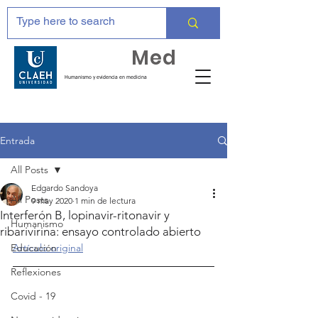
Huma
Med
Humanismo y evidencia en medicina
Entrada
All Posts
Edgardo Sandoya
All Posts
9 may 2020
1 min de lectura
Interferón B, lopinavir-ritonavir y
Humanismo
ribarivirina: ensayo controlado abierto
Educación
Artículo original
Reflexiones
Covid - 19