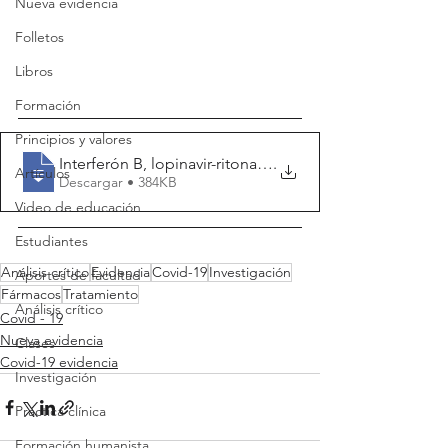
Nueva evidencia
Folletos
Libros
Formación
Principios y valores
Interferón B, lopinavir-ritonavir y rib
.
Artículos
Descargar • 384KB
Video de educación
Estudiantes
Análisis crítico
Evidencia
Covid-19
Investigación
Aportes de facultad
Fármacos
Tratamiento
Análisis crítico
Covid - 19
Nueva evidencia
Clases
Covid-19 evidencia
Investigación
Práctica clínica
Formación humanista