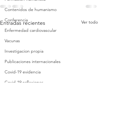
Contenidos de humanismo
Conferencia
Ver todo
Entradas recientes
Enfermedad cardiovascular
Vacunas
Investigacion propia
Publicaciones internacionales
Covid-19 evidencia
Covid-19 reflexiones
Análisis crítico breve
Síntesis crítica
Lista de folletos
Clases
Revisión