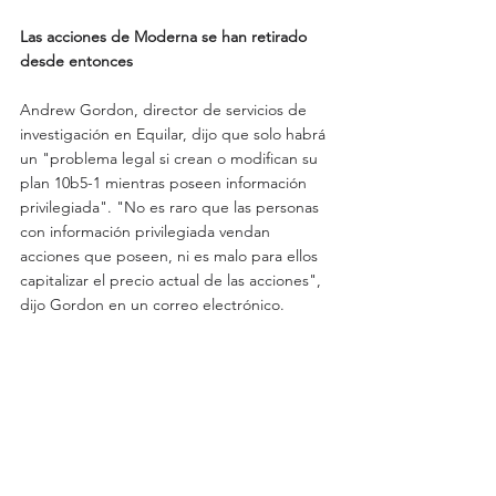
Las acciones de Moderna se han retirado 
desde entonces
Andrew Gordon, director de servicios de 
investigación en Equilar, dijo que solo habrá 
un "problema legal si crean o modifican su 
plan 10b5-1 mientras poseen información 
privilegiada". "No es raro que las personas 
con información privilegiada vendan 
acciones que poseen, ni es malo para ellos 
capitalizar el precio actual de las acciones", 
dijo Gordon en un correo electrónico.
El precio de las acciones de Moderna cayó 
un 10% a $ 71,67 el martes después de que 
el sitio web de salud STAT informara que los 
expertos en vacunas concluyeron que la 
compañía no divulgó suficiente información 
para saber cuán significativos son los 
hallazgos de la Fase 1.