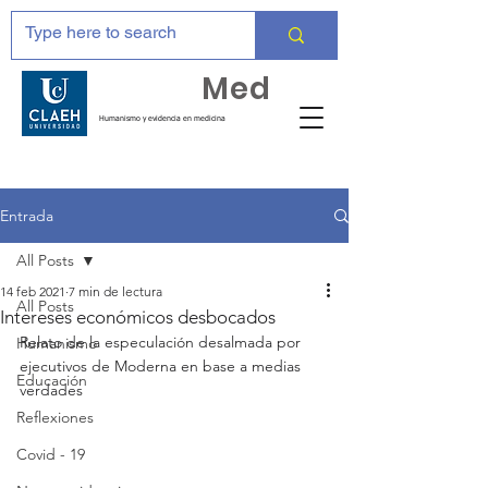
Huma
Med
Humanismo y evidencia en medicina
Entrada
All Posts
14 feb 2021
7 min de lectura
All Posts
Intereses económicos desbocados
Relato de la especulación desalmada por 
Humanismo
ejecutivos de Moderna en base a medias 
Educación
verdades 
Reflexiones
Covid - 19