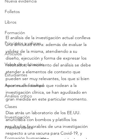
Nueva evidencia
Folletos
Libros
Formación
El análisis de la investigación actual conlleva 
Principios y valores
una dificultad extra: además de evaluar la 
validez de la misma, atendiendo a su 
Artículos
diseño, ejecución y forma de expresar los 
Video de educación
resultados, al momento del análisis se debe 
atender a elementos de contexto que 
Estudiantes
pueden ser muy relevantes, los que si bien 
Aportes de facultad
hace mucho tiempo que rodean a la 
investigación clínica, se han agudizado en 
Análisis crítico
gran medida en este particular momento.
Clases
Días atrás un laboratorio de los EE.UU. 
Investigación
anunciaba con bombos y platillos los 
resultados favorables de una investigación 
Práctica clínica
respecto a una vacuna para Covid-19, y 
Formación humanista