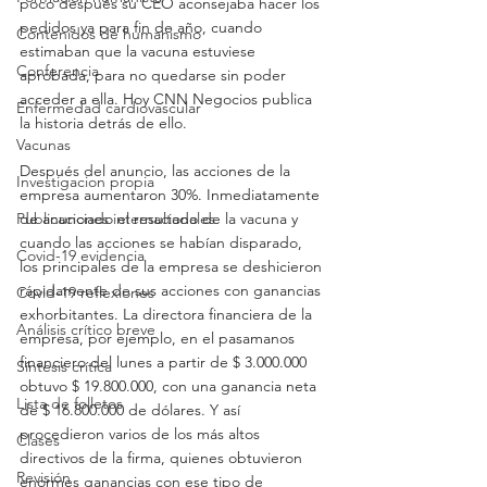
poco después su CEO aconsejaba hacer los 
pedidos ya para fin de año, cuando 
Contenidos de humanismo
estimaban que la vacuna estuviese 
Conferencia
aprobada, para no quedarse sin poder 
acceder a ella. Hoy CNN Negocios publica 
Enfermedad cardiovascular
la historia detrás de ello.
Vacunas
Después del anuncio, las acciones de la 
Investigacion propia
empresa aumentaron 30%. Inmediatamente 
Publicaciones internacionales
de anunciado el resultado de la vacuna y 
cuando las acciones se habían disparado, 
Covid-19 evidencia
los principales de la empresa se deshicieron 
rápidamente de sus acciones con ganancias 
Covid-19 reflexiones
exhorbitantes. La directora financiera de la 
Análisis crítico breve
empresa, por ejemplo, en el pasamanos 
financiero del lunes a partir de $ 3.000.000 
Síntesis crítica
obtuvo $ 19.800.000, con una ganancia neta 
Lista de folletos
de $ 16.800.000 de dólares. Y así 
procedieron varios de los más altos 
Clases
directivos de la firma, quienes obtuvieron 
Revisión
enormes ganancias con ese tipo de 