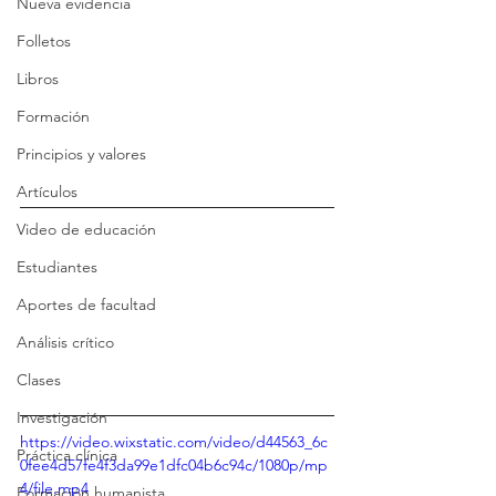
Nueva evidencia
Folletos
Libros
Formación
Principios y valores
Artículos
Video de educación
Estudiantes
Aportes de facultad
Análisis crítico
Clases
Investigación
https://video.wixstatic.com/video/d44563_6c
Práctica clínica
0fee4d57fe4f3da99e1dfc04b6c94c/1080p/mp
4/file.mp4
Formación humanista