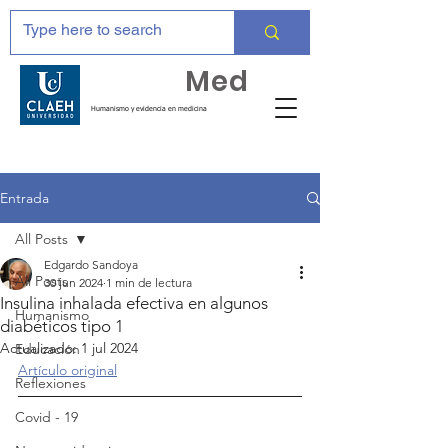
Huma
Med
Humanismo y evidencia en medicina
Entrada
All Posts
Edgardo Sandoya
All Posts
30 jun 2024
1 min de lectura
Insulina inhalada efectiva en algunos
Humanismo
diabéticos tipo 1
Actualizado:
1 jul 2024
Educación
Artículo original
Reflexiones
Covid - 19