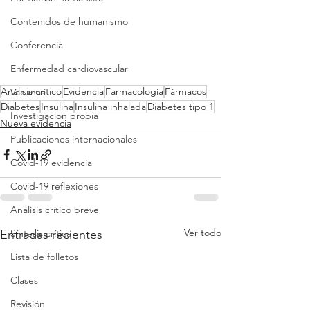
Contenidos de humanismo
Conferencia
Enfermedad cardiovascular
Análisis crítico
Evidencia
Farmacología
Fármacos
Vacunas
Diabetes
Insulina
Insulina inhalada
Diabetes tipo 1
Investigacion propia
Nueva evidencia
Publicaciones internacionales
Covid-19 evidencia
Covid-19 reflexiones
Análisis crítico breve
Ver todo
Síntesis crítica
Entradas recientes
Lista de folletos
Clases
Revisión