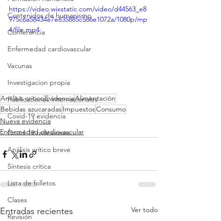
https://video.wixstatic.com/video/d44563_e8
Contenidos de humanismo
975c6a58434e7e835885c586e1072a/1080p/mp
4/file.mp4
Conferencia
Enfermedad cardiovascular
Vacunas
Investigacion propia
Análisis crítico
Evidencia
Alimentación
Publicaciones internacionales
Bebidas azucaradas
Impuestos
Consumo
Covid-19 evidencia
Nueva evidencia
Enfermedad cardiovascular
Covid-19 reflexiones
Análisis crítico breve
Síntesis crítica
Lista de folletos
Clases
Ver todo
Entradas recientes
Revisión