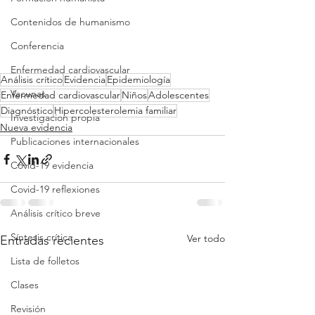
Contenidos de humanismo
Conferencia
Enfermedad cardiovascular
Análisis crítico
Evidencia
Epidemiología
Vacunas
Enfermedad cardiovascular
Niños
Adolescentes
Diagnóstico
Hipercolesterolemia familiar
Investigacion propia
Nueva evidencia
Publicaciones internacionales
Covid-19 evidencia
Covid-19 reflexiones
Análisis crítico breve
Síntesis crítica
Ver todo
Entradas recientes
Lista de folletos
Clases
Revisión