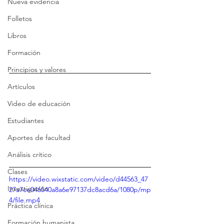
Nueva evidencia
Folletos
Libros
Formación
Principios y valores
Artículos
Video de educación
Estudiantes
Aportes de facultad
Análisis crítico
Clases
https://video.wixstatic.com/video/d44563_47
Investigación
27a7ce046540a8a6e97137dc8acd6a/1080p/mp
4/file.mp4
Práctica clínica
Formación humanista