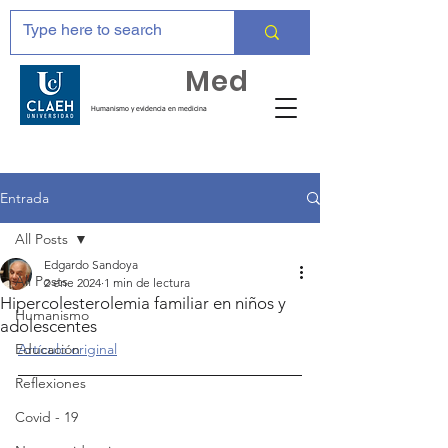
Huma
Med
Humanismo y evidencia en medicina
Entrada
All Posts
Edgardo Sandoya
All Posts
2 ene 2024
1 min de lectura
Hipercolesterolemia familiar en niños y
Humanismo
adolescentes
Educación
Artículo original
Reflexiones
Covid - 19