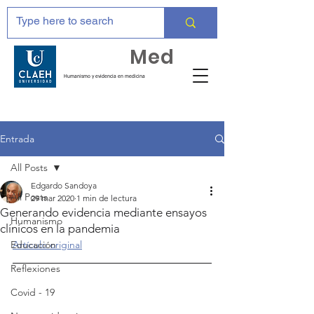
Huma
Med
Humanismo y evidencia en medicina
Entrada
All Posts
Edgardo Sandoya
All Posts
29 mar 2020
1 min de lectura
Generando evidencia mediante ensayos
Humanismo
clínicos en la pandemia
Educación
Artículo original
Reflexiones
Covid - 19