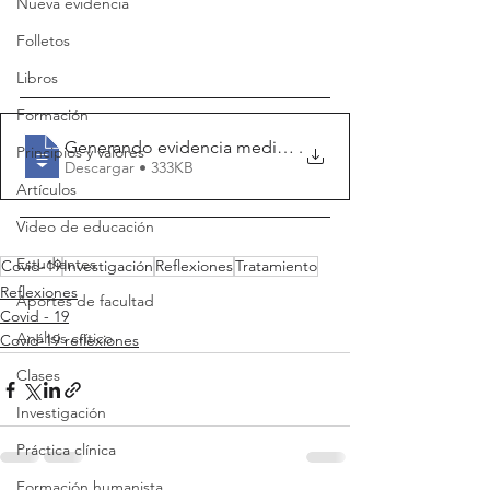
Nueva evidencia
Folletos
Libros
Formación
Generando evidencia mediante ensayos cli
.
Principios y valores
Descargar • 333KB
Artículos
Video de educación
Estudiantes
Covid-19
Investigación
Reflexiones
Tratamiento
Reflexiones
Aportes de facultad
Covid - 19
Análisis crítico
Covid-19 reflexiones
Clases
Investigación
Práctica clínica
Formación humanista