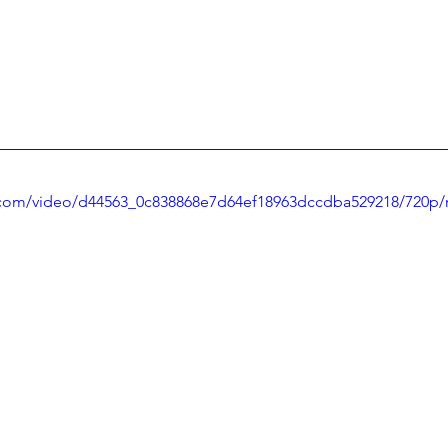
ic.com/video/d44563_0c838868e7d64ef18963dccdba529218/720p/