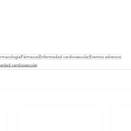
rmacología
Fármacos
Enfermedad cardiovascular
Eventos adversos
edad cardiovascular