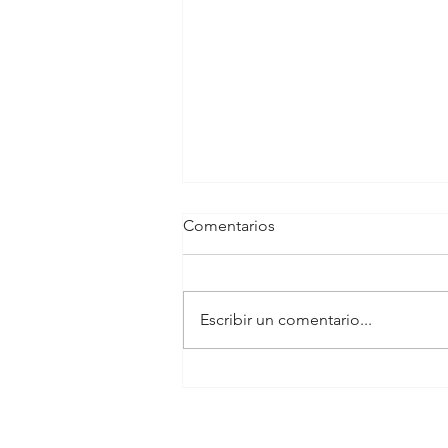
Comentarios
Escribir un comentario...
Costoefectividad de la cirugía
de arterias de MMII