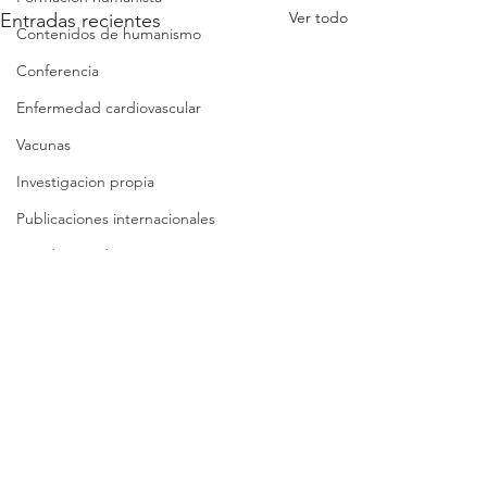
Ver todo
Entradas recientes
Contenidos de humanismo
Conferencia
Enfermedad cardiovascular
Vacunas
Investigacion propia
Publicaciones internacionales
Covid-19 evidencia
Covid-19 reflexiones
Análisis crítico breve
Síntesis crítica
Lista de folletos
Clases
Comentarios
Revisión