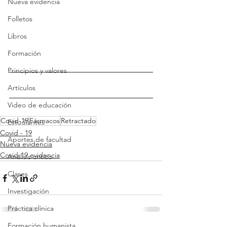
Nueva evidencia
Folletos
Libros
Formación
Principios y valores
Artículos
Video de educación
Covid-19
Fármacos
Retractado
Estudiantes
Covid - 19
Aportes de facultad
Nueva evidencia
Covid-19 evidencia
Análisis crítico
Clases
Investigación
Práctica clínica
Formación humanista