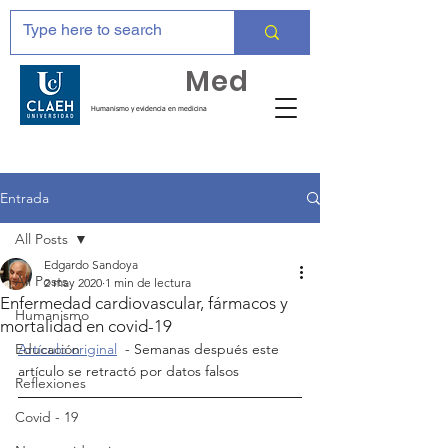
Huma
Med
Humanismo y evidencia en medicina
Entrada
All Posts
Edgardo Sandoya
All Posts
2 may 2020
1 min de lectura
Enfermedad cardiovascular, fármacos y
Humanismo
mortalidad en covid-19
Educación
Artículo original
  - Semanas después este 
artículo se retractó por datos falsos
Reflexiones
Covid - 19