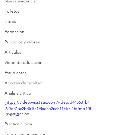
Nueva evidencia
Folletos
Libros
Formación
Principios y valores
Artículos
Video de educación
Estudiantes
Aportes de facultad
Análisis crítico
https://video.wixstatic.com/video/d44563_b1
Clases
62fd31ac2b451f81f86e8e26c811f4/720p/mp4/fi
Investigación
le.mp4
Práctica clínica
Formación humanista