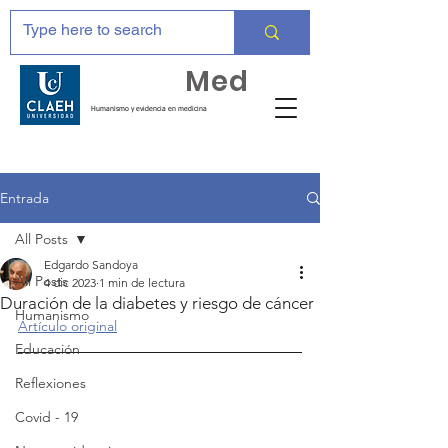
Huma
Med
Humanismo y evidencia en medicina
Entrada
All Posts
Edgardo Sandoya
All Posts
4 dic 2023
1 min de lectura
Duración de la diabetes y riesgo de cáncer
Humanismo
Artículo original
Educación
Reflexiones
Covid - 19