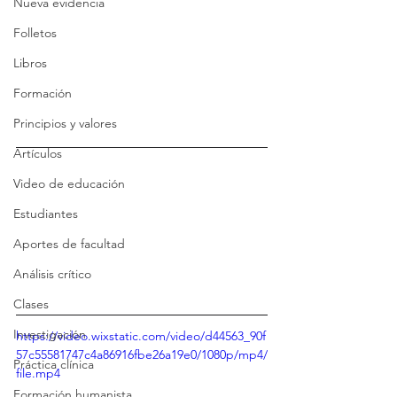
Nueva evidencia
Folletos
Libros
Formación
Principios y valores
Artículos
Video de educación
Estudiantes
Aportes de facultad
Análisis crítico
Clases
Investigación
https://video.wixstatic.com/video/d44563_90f
57c55581747c4a86916fbe26a19e0/1080p/mp4/
Práctica clínica
file.mp4
Formación humanista