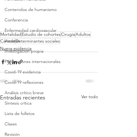
Contenidos de humanismo
Conferencia
Enfermedad cardiovascular
Mortalidad
Estudio de cohortes
Cirugía
Adultos
Vacunas
Canadá
Determinantes sociales
Nueva evidencia
Investigacion propia
Publicaciones internacionales
Covid-19 evidencia
Covid-19 reflexiones
Análisis crítico breve
Ver todo
Entradas recientes
Síntesis crítica
Lista de folletos
Clases
Revisión