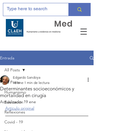
Huma
Med
Humanismo y evidencia en medicina
Entrada
All Posts
Edgardo Sandoya
All Posts
18 ene
1 min de lectura
Determinantes socioeconómicos y
Humanismo
mortalidad en cirugía
Actualizado:
19 ene
Educación
Artículo original
Reflexiones
Covid - 19