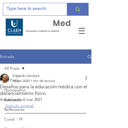
Huma
Med
Humanismo y evidencia en medicina
Entrada
All Posts
Edgardo Sandoya
All Posts
15 jun 2020
1 min de lectura
Desafíos para la educación médica con el
Humanismo
distanciamiento físico
Actualizado:
6 mar 2021
Educación
Artículo original
Reflexiones
Covid - 19