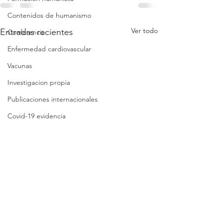
Contenidos de humanismo
Ver todo
Entradas recientes
Conferencia
Enfermedad cardiovascular
Vacunas
Investigacion propia
Publicaciones internacionales
Covid-19 evidencia
Covid-19 reflexiones
Análisis crítico breve
Síntesis crítica
Lista de folletos
Clases
Revisión