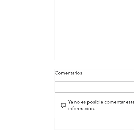
Comentarios
Ya no es posible comentar esta
información.
Obesidad en ex deportistas
de élite