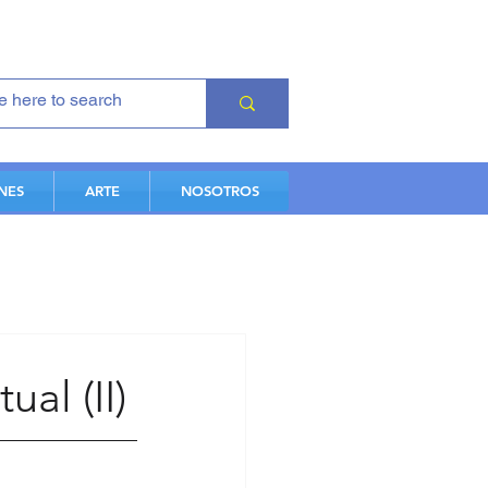
NES
ARTE
NOSOTROS
al (II)