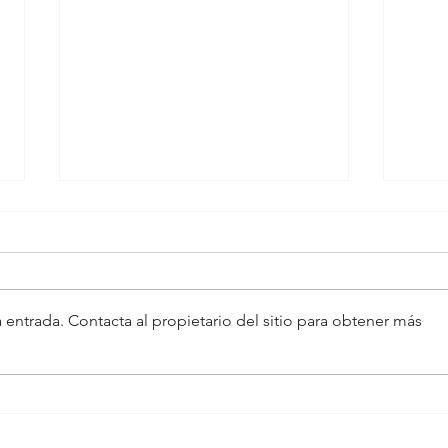
 entrada. Contacta al propietario del sitio para obtener más
Agotamiento en médicos de
Anti
emergencia
color