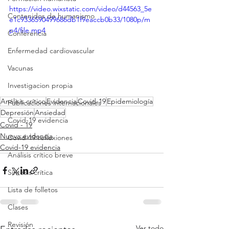
https://video.wixstatic.com/video/d44563_5e
Contenidos de humanismo
e1c9336590499686db1f9eaccb0b33/1080p/m
p4/file.mp4
Conferencia
Enfermedad cardiovascular
Vacunas
Investigacion propia
Análisis crítico
Evidencia
Covid-19
Epidemiología
Publicaciones internacionales
Depresión
Ansiedad
Covid-19 evidencia
Covid - 19
Nueva evidencia
Covid-19 reflexiones
Covid-19 evidencia
Análisis crítico breve
Síntesis crítica
Lista de folletos
Clases
Revisión
Ver todo