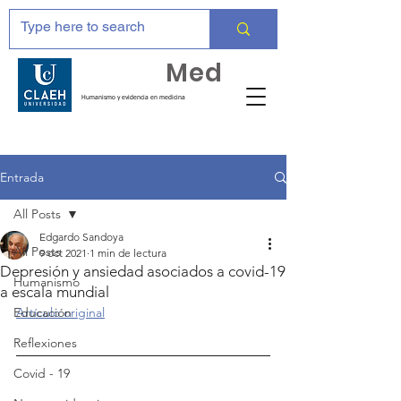
Huma
Med
Humanismo y evidencia en medicina
Entrada
All Posts
Edgardo Sandoya
All Posts
9 oct 2021
1 min de lectura
Depresión y ansiedad asociados a covid-19
Humanismo
a escala mundial
Educación
Artículo original
Reflexiones
Covid - 19