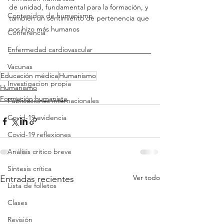
de unidad, fundamental para la formación, y 
Contenidos de humanismo
también un sentimiento de pertenencia que 
nos hizo más humanos
Conferencia
Enfermedad cardiovascular
Vacunas
Educación médica
Humanismo
Investigacion propia
Humanismo
Formación humanista
Publicaciones internacionales
Covid-19 evidencia
Covid-19 reflexiones
Análisis crítico breve
Síntesis crítica
Ver todo
Entradas recientes
Lista de folletos
Clases
Revisión