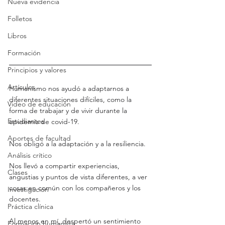
Nueva evidencia
Folletos
Libros
Formación
Principios y valores
Artículos
Humanismo nos ayudó a adaptarnos a 
diferentes situaciones difíciles, como la 
Video de educación
forma de trabajar y de vivir durante la 
Estudiantes
epidemia de covid-19. 
Aportes de facultad
Nos obligó a la adaptación y a la resiliencia. 
Análisis crítico
Nos llevó a compartir experiencias, 
Clases
angustias y puntos de vista diferentes, a ver 
cosas en común con los compañeros y los 
Investigación
docentes. 
Práctica clínica
Al menos en mí, despertó un sentimiento 
Formación humanista