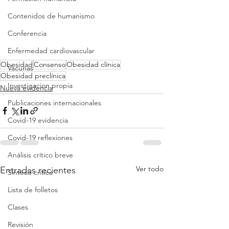
Contenidos de humanismo
Conferencia
Enfermedad cardiovascular
Obesidad
Consenso
Obesidad clínica
Vacunas
Obesidad preclínica
Investigacion propia
Nueva evidencia
Publicaciones internacionales
Covid-19 evidencia
Covid-19 reflexiones
Análisis crítico breve
Ver todo
Entradas recientes
Síntesis crítica
Lista de folletos
Clases
Revisión