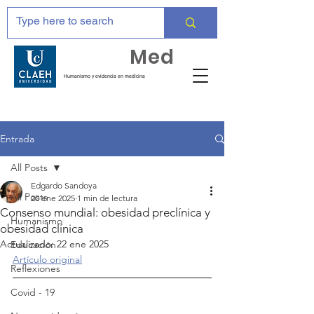
Huma
Med
Humanismo y evidencia en medicina
Entrada
All Posts
Edgardo Sandoya
All Posts
20 ene 2025
1 min de lectura
Consenso mundial: obesidad preclínica y
Humanismo
obesidad clínica
Actualizado:
22 ene 2025
Educación
Artículo original
Reflexiones
Covid - 19