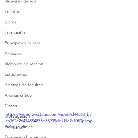
Nueva evidencia
Folletos
Libros
Formación
Principios y valores
Artículos
Video de educación
Estudiantes
Aportes de facultad
Análisis crítico
Clases
https://video.wixstatic.com/video/d44563_b7
Investigación
ca362e26474554833b33935dc115c2/1080p/mp
Práctica clínica
4/file.mp4
Formación humanista