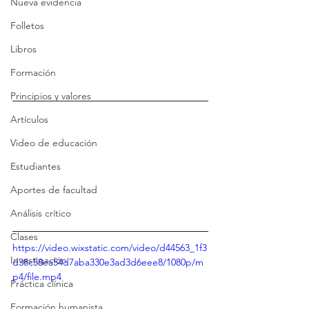
Nueva evidencia
Folletos
Libros
Formación
Principios y valores
Artículos
Video de educación
Estudiantes
Aportes de facultad
Análisis crítico
Clases
https://video.wixstatic.com/video/d44563_1f3
Investigación
d38c58ea54d7aba330e3ad3d6eee8/1080p/m
p4/file.mp4
Práctica clínica
Formación humanista