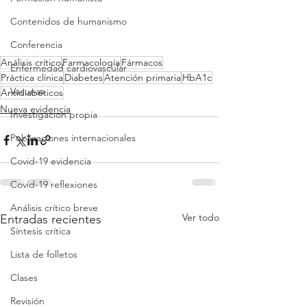
Contenidos de humanismo
Conferencia
Análisis crítico
Farmacología
Fármacos
Enfermedad cardiovascular
Práctica clínica
Diabetes
Atención primaria
HbA1c
Vacunas
Antidiabéticos
Nueva evidencia
Investigacion propia
Publicaciones internacionales
Covid-19 evidencia
Covid-19 reflexiones
Análisis crítico breve
Ver todo
Entradas recientes
Síntesis crítica
Lista de folletos
Clases
Revisión