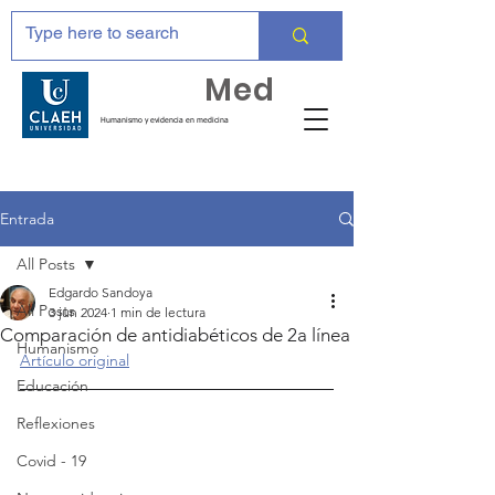
Huma
Med
Humanismo y evidencia en medicina
Entrada
All Posts
Edgardo Sandoya
All Posts
3 jun 2024
1 min de lectura
Comparación de antidiabéticos de 2a línea
Humanismo
Artículo original
Educación
Reflexiones
Covid - 19