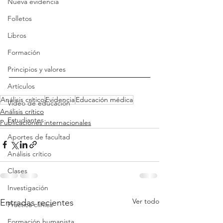
Nueva evidencia
Folletos
Libros
Formación
Principios y valores
Artículos
Análisis crítico
Evidencia
Educación médica
Video de educación
Análisis crítico
Estudiantes
Publicaciones internacionales
Aportes de facultad
Análisis crítico
Clases
Investigación
Ver todo
Entradas recientes
Práctica clínica
Formación humanista