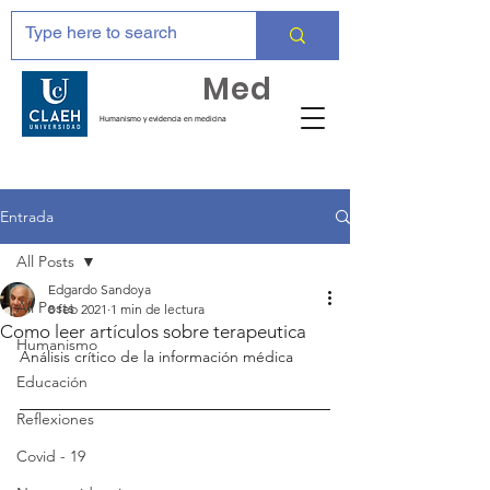
Huma
Med
Humanismo y evidencia en medicina
Entrada
All Posts
Edgardo Sandoya
All Posts
8 feb 2021
1 min de lectura
Como leer artículos sobre terapeutica
Humanismo
Análisis crítico de la información médica
Educación
Reflexiones
Covid - 19