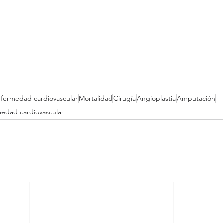
fermedad cardiovascular
Mortalidad
Cirugía
Angioplastia
Amputación
edad cardiovascular