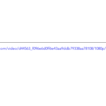
ic.com/video/d44563_f096e6d0ff6e43aa9ddb79338aa78108/1080p