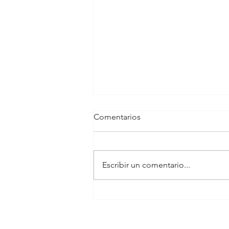
Comentarios
Escribir un comentario...
Costoefectividad de la cirugía
de arterias de MMII