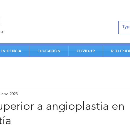
d
na
EVIDENCIA
EDUCACIÓN
COVID-19
REFLEXIO
9 ene 2023
uperior a angioplastia en
tía