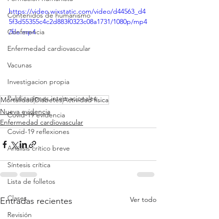
https://video.wixstatic.com/video/d44563_d4
Contenidos de humanismo
5f3d55355c4c2d883f0323c08a1731/1080p/mp4
Conferencia
/file.mp4
Enfermedad cardiovascular
Vacunas
Investigacion propia
Publicaciones internacionales
Mortalidad
Diabetes
Actividad física
Nueva evidencia
Covid-19 evidencia
Enfermedad cardiovascular
Covid-19 reflexiones
Análisis crítico breve
Síntesis crítica
Lista de folletos
Clases
Ver todo
Entradas recientes
Revisión