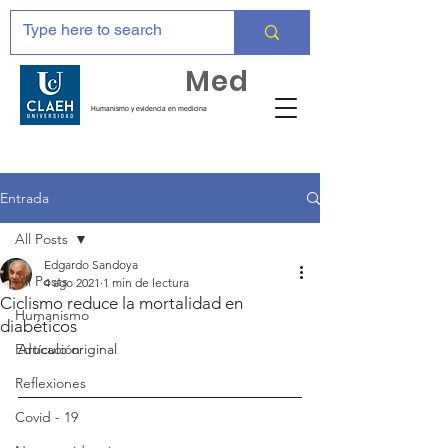
Huma
Med
Humanismo y evidencia en medicina
Entrada
All Posts
Edgardo Sandoya
All Posts
4 ago 2021
1 min de lectura
Ciclismo reduce la mortalidad en
Humanismo
diabéticos
Educación
Artículo original
Reflexiones
Covid - 19