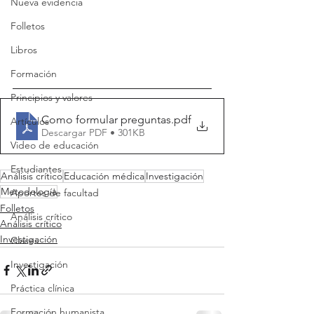
Nueva evidencia
Folletos
Libros
Formación
Principios y valores
Como formular preguntas
.pdf
Artículos
Descargar PDF • 301KB
Video de educación
Estudiantes
Análisis crítico
Educación médica
Investigación
Metodología
Aportes de facultad
Folletos
Análisis crítico
Análisis crítico
Investigación
Clases
Investigación
Práctica clínica
Formación humanista