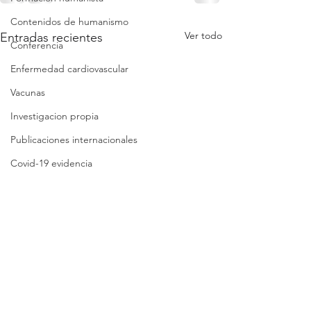
Contenidos de humanismo
Ver todo
Entradas recientes
Conferencia
Enfermedad cardiovascular
Vacunas
Investigacion propia
Publicaciones internacionales
Covid-19 evidencia
Covid-19 reflexiones
Análisis crítico breve
Síntesis crítica
Lista de folletos
Clases
Revisión