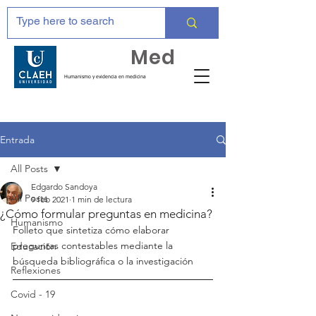
Huma
Med
Humanismo y evidencia en medicina
Entrada
All Posts
Edgardo Sandoya
All Posts
9 feb 2021
1 min de lectura
¿Cómo formular preguntas en medicina?
Humanismo
Folleto que sintetiza cómo elaborar 
preguntas contestables mediante la 
Educación
búsqueda bibliográfica o la investigación
Reflexiones
Covid - 19