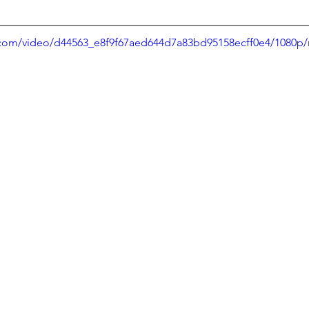
ic.com/video/d44563_e8f9f67aed644d7a83bd95158ecff0e4/1080p