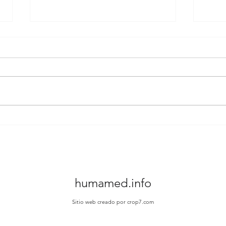
Uso de pantallas y desarrollo
Estr
en Escocia
efect
cogn
humamed.info
Sitio web creado por crop7.com