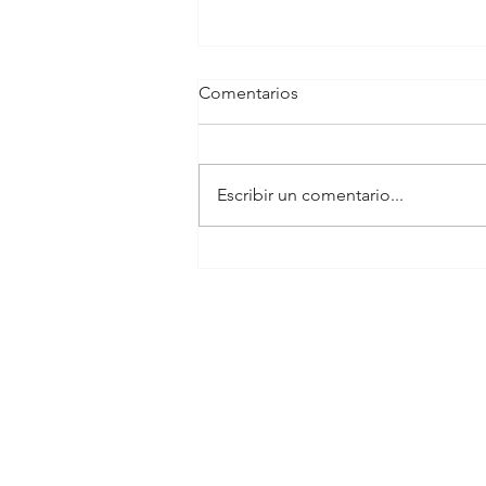
Comentarios
Escribir un comentario...
Costoefectividad de la cirugía
de arterias de MMII