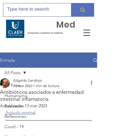
Huma
Med
Humanismo y evidencia en medicina
Entrada
All Posts
Edgardo Sandoya
All Posts
11 mar 2023
1 min de lectura
Antibióticos asociados a enfermedad
Humanismo
intestinal inflamatoria
Actualizado:
13 mar 2023
Educación
Artículo original
Reflexiones
Covid - 19