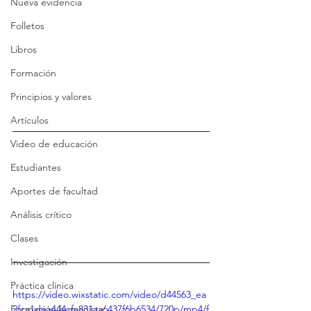
Nueva evidencia
Folletos
Libros
Formación
Principios y valores
Artículos
Video de educación
Estudiantes
Aportes de facultad
Análisis crítico
Clases
Investigación
Práctica clínica
https://video.wixstatic.com/video/d44563_ea
2fca1dea444cfa831aa6437f6b6534/720p/mp4/f
Formación humanista