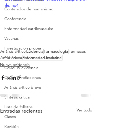
ile.mp4
Contenidos de humanismo
Conferencia
Enfermedad cardiovascular
Vacunas
Investigacion propia
Análisis crítico
Evidencia
Farmacología
Fármacos
Antibióticos
Enfermedad intestinal
Publicaciones internacionales
Nueva evidencia
Covid-19 evidencia
Covid-19 reflexiones
Análisis crítico breve
Síntesis crítica
Lista de folletos
Ver todo
Entradas recientes
Clases
Revisión