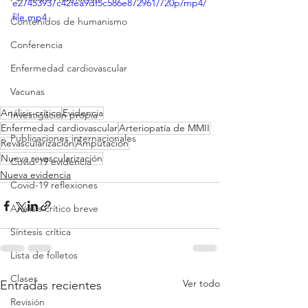
e27453937c42fea9df5c586e872961/720p/mp4/
file.mp4
Contenidos de humanismo
Conferencia
Enfermedad cardiovascular
Vacunas
Análisis crítico
Evidencia
Investigacion propia
Enfermedad cardiovascular
Arteriopatía de MMII
Publicaciones internacionales
Revascularización
Amputación
Nueva revascularización
Covid-19 evidencia
Nueva evidencia
Covid-19 reflexiones
Análisis crítico breve
Síntesis crítica
Lista de folletos
Clases
Ver todo
Entradas recientes
Revisión