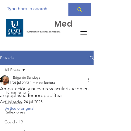
Huma
Med
Humanismo y evidencia en medicina
Entrada
All Posts
Edgardo Sandoya
All Posts
22 jul 2023
1 min de lectura
Amputación y nueva revascularización en
Humanismo
angioplastia femoropoplítea
Actualizado:
24 jul 2023
Educación
Artículo original
Reflexiones
Covid - 19