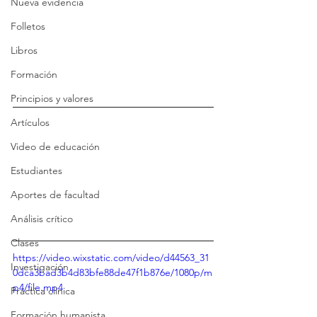
Nueva evidencia
Folletos
Libros
Formación
Principios y valores
Artículos
Video de educación
Estudiantes
Aportes de facultad
Análisis crítico
Clases
https://video.wixstatic.com/video/d44563_31
Investigación
0dca3bad3b4d83bfe88de47f1b876e/1080p/m
p4/file.mp4
Práctica clínica
Formación humanista