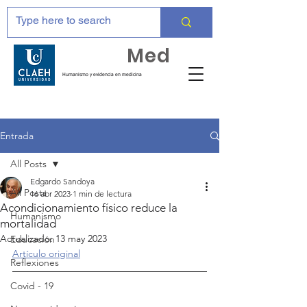
Huma
Med
Humanismo y evidencia en medicina
Entrada
All Posts
Edgardo Sandoya
All Posts
16 abr 2023
1 min de lectura
Acondicionamiento físico reduce la
Humanismo
mortalidad
Actualizado:
13 may 2023
Educación
Artículo original
Reflexiones
Covid - 19