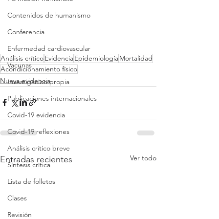
Contenidos de humanismo
Conferencia
Enfermedad cardiovascular
Análisis crítico
Evidencia
Epidemiología
Mortalidad
Vacunas
Acondicionamiento físico
Nueva evidencia
Investigacion propia
Publicaciones internacionales
Covid-19 evidencia
Covid-19 reflexiones
Análisis crítico breve
Ver todo
Entradas recientes
Síntesis crítica
Lista de folletos
Clases
Revisión