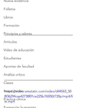
Nueva evidencia
Folletos
Libros
Formación
Principios y valores
Artículos
Video de educación
Estudiantes
Aportes de facultad
Análisis crítico
Clases
Investigación
https://video.wixstatic.com/video/d44563_50
8f36294caa42738f01ce225b765f50/720p/mp4/fi
Práctica clínica
le.mp4
Formación humanista