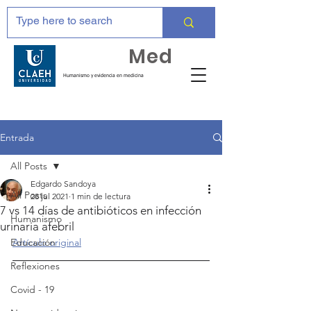
Huma
Med
Humanismo y evidencia en medicina
Entrada
All Posts
Edgardo Sandoya
All Posts
28 jul 2021
1 min de lectura
7 vs 14 días de antibióticos en infección
Humanismo
urinaria afebril
Educación
Artículo original
Reflexiones
Covid - 19